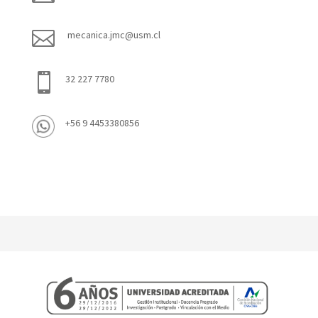

mecanica.jmc@usm.cl

32 227 7780
+56 9 4453380856