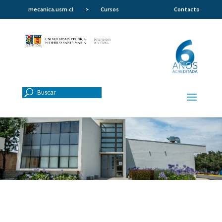
mecanica.usm.cl
>
Cursos
Contacto